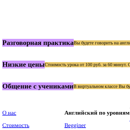
Разговорная практика
Вы будете говорить на анг
Низкие цены
Стоимость урока от 100 руб. за 60 минут
Общение с учениками
В виртуальном классе Вы бу
О нас
Английский по уровням
Стоимость
Begginer