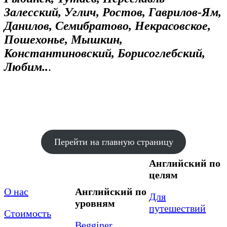
Залесский, Углич, Ростов, Гаврилов-Ям,
Данилов, Семибратово, Некрасовское,
Пошехонье, Мышкин,
Константиновский, Борисоглебский,
Любим..
.
Перейти на главную страницу
Английский по
целям
О нас
Английский по
Для
уровням
путешествий
Стоимость
Begginer