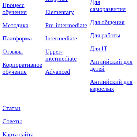
Для
Процесс
саморазвития
обучения
Elementary
Для общения
Методика
Pre-intermediate
Для работы
Платформа
Intermediate
Для IT
Отзывы
Upper-
intermediate
Английский для
Корпоративное
детей
обучение
Advanced
Английский для
взрослых
Статьи
Советы
Карта сайта