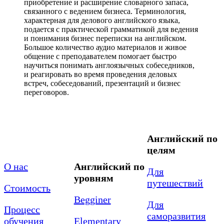
приобретение и расширение словарного запаса,
связанного с ведением бизнеса. Терминология,
характерная для делового английского языка,
подается с практической грамматикой для ведения
и понимания бизнес переписки на английском.
Большое количество аудио материалов и живое
общение с преподавателем помогает быстро
научиться понимать англоязычных собеседников,
и реагировать во время проведения деловых
встреч, собеседований, презентаций и бизнес
переговоров.
Английский по
целям
О нас
Английский по
Для
уровням
путешествий
Стоимость
Begginer
Для
Процесс
саморазвития
обучения
Elementary