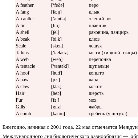
A feather
[‘feðə]
перо
A fang
[fæŋ]
клык
An antler
[‘æntlə]
олений рог
A fin
[fɪn]
плавник
A shell
[ʃel]
раковина, панцирь
A beak
[biːk]
клюв
Scale
[skeɪl]
чешуя
Talons
[‘tælənz]
когти (хищной птицы)
A web
[web]
перепонка
A tentacle
[‘tentəkl]
щупальце
A hoof
[huːf]
копыто
A paw
[pɔː]
лапа
A claw
[klɔː]
коготь
Hair
[heə]
шерсть
Fur
[fɜː]
мех
Gills
[gɪlz]
жабры
A comb
[kəum]
гребень (у петуха)
Ежегодно, начиная с 2001 года, 22 мая отмечается Междунар
Международного дня биологического разнообразия — обра