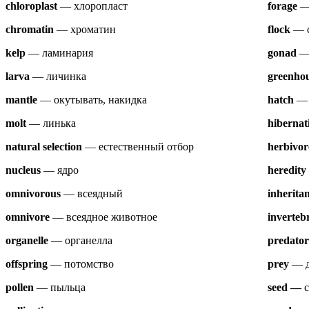
chloroplast
— хлоропласт
forage
— 
chromatin
— хроматин
flock
— с
kelp
— ламинария
gonad
—
larva
— личинка
greenhou
mantle
— окутывать, накидка
hatch
— 
molt
— линька
hibernat
natural selection
— естественный отбор
herbivor
nucleus
— ядро
heredity
omnivorous
— всеядный
inherita
omnivore
— всеядное животное
inverteb
organelle
— органелла
predator
offspring
— потомство
prey
— д
pollen
— пыльца
seed —
с