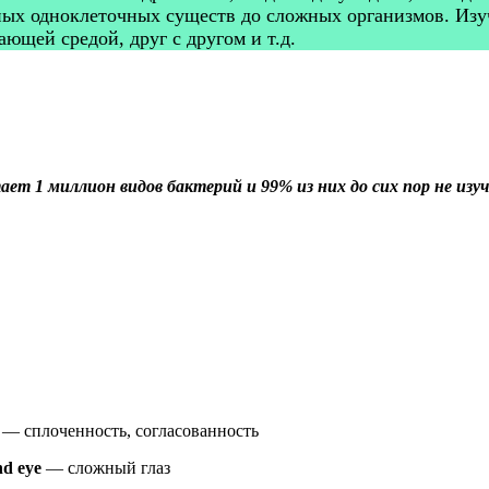
ных одноклеточных существ до сложных организмов. Изуч
ющей средой, друг с другом и т.д.
ет 1 миллион видов бактерий и 99% из них до сих пор не изу
— сплоченность, согласованность
d eye
— сложный глаз