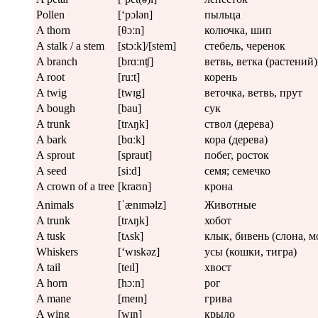
Pollen
[‘pɔlən]
пыльца
A thorn
[θɔːn]
колючка, шип
A stalk / a stem
[stɔːk]/[stem]
стебель, черенок
A branch
[brɑːnʧ]
ветвь, ветка (растений)
A root
[ruːt]
корень
A twig
[twɪg]
веточка, ветвь, прут
A bough
[bau]
сук
A trunk
[trʌŋk]
ствол (дерева)
A bark
[bɑːk]
кора (дерева)
A sprout
[spraut]
побег, росток
A seed
[siːd]
семя; семечко
A crown of a tree
[kraʊn]
крона
Animals
[ˈænɪməlz]
Животные
A trunk
[trʌŋk]
хобот
A tusk
[tʌsk]
клык, бивень (слона, м
Whiskers
[‘wɪskəz]
усы (кошки, тигра)
A tail
[teɪl]
хвост
A horn
[hɔːn]
рог
A mane
[meɪn]
грива
A wing
[wɪŋ]
крыло