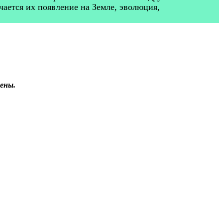
ается их появление на Земле, эволюция,
чены.