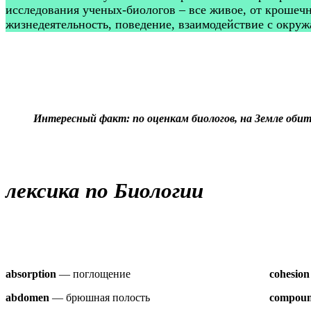
исследования ученых-биологов – все живое, от крошеч
жизнедеятельность, поведение, взаимодействие с окружа
Интересный факт: по оценкам биологов, на Земле обита
лексика по Биологии
absorption
— поглощение
cohesion
abdomen
— брюшная полость
compoun