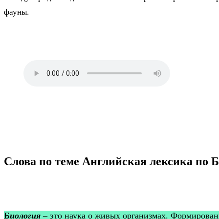
фауны.
Слова по теме Английская лексика по 
Б
иология
– это наука о живых организмах. Формировани