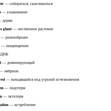
te
— собираться, скапливаться
p
— ухаживание
 дерма
s plant
— лиственное растение
— разнообразие
— пищеварение
ДНК
t
— доминирующий
— эмбрион
red
— находящийся под угрозой исчезновения
rm
— эндотерм
rm
— эктотерм
ation
— истребление