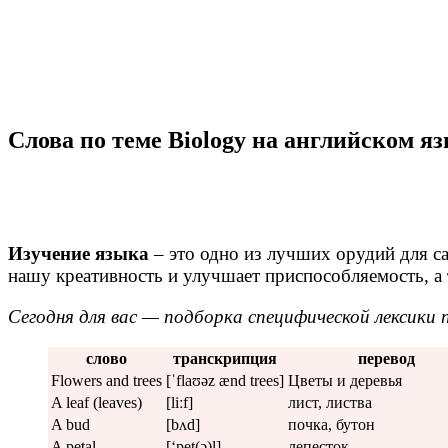
Слова по теме Biology на английском я
Изучение
языка
– это одно из лучших орудий для с
нашу креативность и улучшает приспособляемость, а 
Сегодня для вас — подборка специфической лексики 
слово
транскрипция
перевод
Flowers and trees
[ˈflaʊəz ænd trees]
Цветы и деревья
A leaf (leaves)
[liːf]
лист, листва
A bud
[bʌd]
почка, бутон
A petal
[‘pet(ə)l]
лепесток