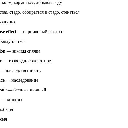
корм, кормиться, добывать еду
тая, стадо, собираться в стадо, стекаться
 яичник
se effect
— парниковый эффект
вылупляться
ion
— зимняя спячка
e
— травоядное животное
— наследственность
nce
— наследование
rate
— беспозвоночный
— хищник
обыча
емя