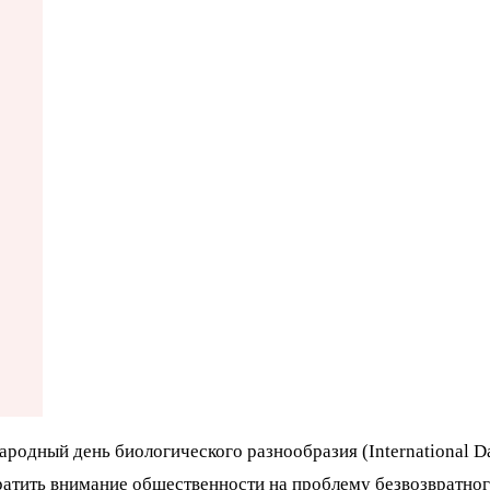
одный день биологического разнообразия (International Day 
тить внимание общественности на проблему безвозвратного