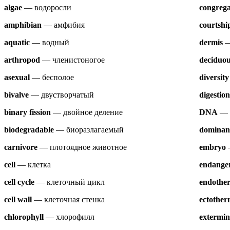
algae
— водоросли
congrega
amphibian
— амфибия
courtshi
aquatic
— водный
dermis
—
arthropod
— членистоногое
deciduou
asexual
— бесполое
diversity
bivalve
— двустворчатый
digestion
binary fission
— двойное деление
DNA
— 
biodegradable
— биоразлагаемый
dominan
carnivore
— плотоядное животное
embryo
cell
— клетка
endange
cell cycle
— клеточный цикл
endothe
cell wall
— клеточная стенка
ectothe
chlorophyll
— хлорофилл
extermin