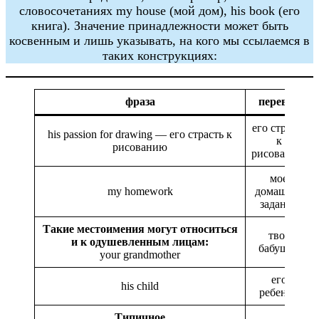
словосочетаниях my house (мой дом), his book (его
книга). Значение принадлежности может быть
косвенным и лишь указывать, на кого мы ссылаемся в
таких конструкциях:
фраза
перевод
его страсть
his passion for drawing — его страсть к
к
рисованию
рисованию
мое
my homework
домашнее
задание
Такие местоимения могут относиться
твоя
и к одушевленным лицам:
бабушка
your grandmother
его
his child
ребенок
Типичное