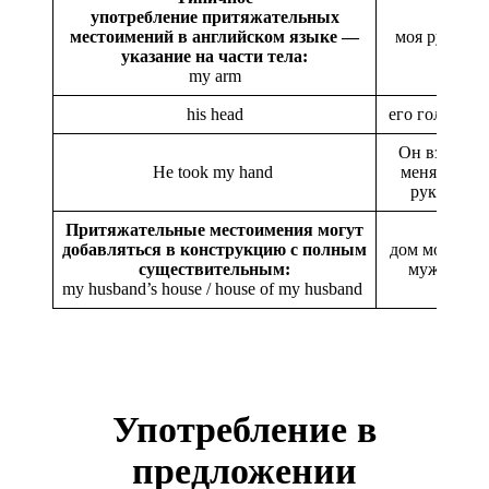
употребление притяжательных
местоимений в английском языке —
моя рука
указание на части тела:
my arm
his head
его голова
Он взял
He took my hand
меня за
руку
Притяжательные местоимения могут
добавляться в конструкцию с полным
дом моего
существительным:
мужа
my husband’s house / house of my husband
Употребление в
предложении