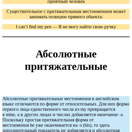
приятный человек
Существительное с притяжательным местоимением может
занимать позицию прямого объекта:
I can’t find my pen — Я не могу найти свою ручку
Абсолютные
притяжательные
Абсолютные притяжательные местоимения в английском
языке отличаются по форме от относительных. Для них форма
первого лица единственного числа из my превращается
в mine, а в других лицах и числах добавляется окончание -s.
Поскольку простая притяжательная форма от
местоимения he уже оканчивается на -s (his), то здесь
дополнительный показатель не добавляется и абсолютная