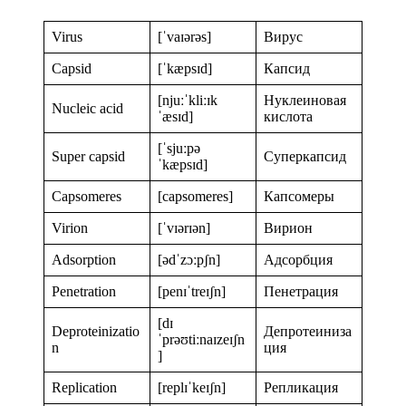
Virus
[ˈvaɪərəs]
Вирус
Capsid
[ˈkæpsɪd]
Капсид
[njuːˈkliːɪk
Нуклеиновая
Nucleic acid
ˈæsɪd]
кислота
[ˈsjuːpə
Super capsid
Суперкапсид
ˈkæpsɪd]
Capsomeres
[capsomeres]
Капсомеры
Virion
[ˈvɪərɪən]
Вирион
Adsorption
[ədˈzɔːpʃn]
Адсорбция
Penetration
[penɪˈtreɪʃn]
Пенетрация
[dɪ
Deproteinizatio
Депротеиниза
ˈprəʊtiːnaɪzeɪʃn
n
ция
]
Replication
[replɪˈkeɪʃn]
Репликация