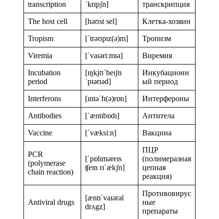
transcription
ˈkrɪpʃn]
транскрипция
The host cell
[həʊst sel]
Клетка-хозяин
Tropism
[ˈtrəʊpɪz(ə)m]
Тропизм
Viremia
[ˈvaɪəriːmɪə]
Виремия
Incubation
[ɪŋkjʊˈbeɪʃn
Инкубационн
period
ˈpɪərɪəd]
ый период
Interferons
[ɪntəˈfɪ(ə)rɒn]
Интерфероны
Antibodies
[ˈæntɪbɒdɪ]
Антитела
Vaccine
[ˈvæksiːn]
Вакцина
ПЦР
PCR
[ˈpɒlɪməreɪs
(полимеразная
(polymerase
ʧeɪn rɪˈækʃn]
цепная
chain reaction)
реакция)
Противовирус
[æntɪˈvaɪərəl
Antiviral drugs
ные
drʌgz]
препараты