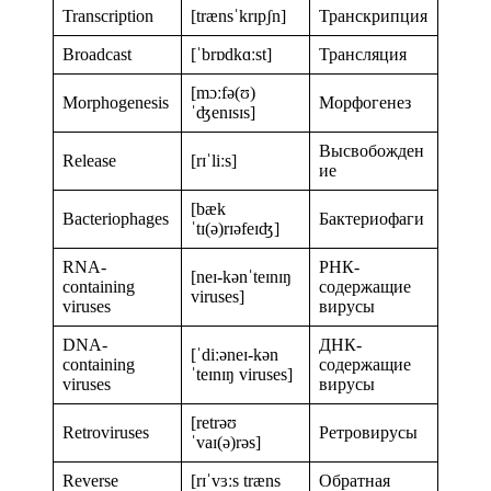
Transcription
[trænsˈkrɪpʃn]
Транскрипция
Broadcast
[ˈbrɒdkɑːst]
Трансляция
[mɔːfə(ʊ)
Morphogenesis
Морфогенез
ˈʤenɪsɪs]
Высвобожден
Release
[rɪˈliːs]
ие
[bæk
Bacteriophages
Бактериофаги
ˈtɪ(ə)rɪəfeɪʤ]
RNA-
РНК-
[neɪ-kənˈteɪnɪŋ
containing
содержащие
viruses]
viruses
вирусы
DNA-
ДНК-
[ˈdiːəneɪ-kən
containing
содержащие
ˈteɪnɪŋ viruses]
viruses
вирусы
[retrəʊ
Retroviruses
Ретровирусы
ˈvaɪ(ə)rəs]
Reverse
[rɪˈvɜːs træns
Обратная