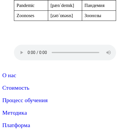
Pandemic
[pænˈdemɪk]
Пандемия
Zoonoses
[zəʊˈɒnəsɪs]
Зоонозы
О нас
Стоимость
Процесс обучения
Методика
Платформа