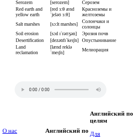
Serozem
[serozem]
Серозем
Red earth and
[red ɜːθ ænd
Красноземы и
yellow earth
ˈjeləʊ ɜːθ]
желтоземы
Солончаки и
Salt marshes
[sɔːlt marshes]
солонцы
Soil erosion
[sɔɪl ɪˈrəʊʒən]
Эрозия почв
Desertification
[dezətɪfɪˈkeɪʃn]
Опустынивание
Land
[lænd reklə
Мелиорация
reclamation
ˈmeɪʃn]
Английский по
целям
О нас
Английский по
Для