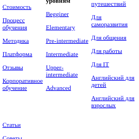
уровням
путешествий
Стоимость
Begginer
Для
Процесс
саморазвития
обучения
Elementary
Для общения
Методика
Pre-intermediate
Для работы
Платформа
Intermediate
Для IT
Отзывы
Upper-
intermediate
Английский для
Корпоративное
детей
обучение
Advanced
Английский для
взрослых
Статьи
Советы