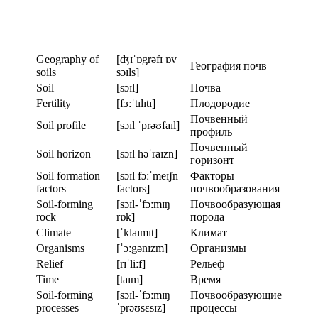
Geography of
[ʤɪˈɒgrəfɪ ɒv
География почв
soils
sɔɪls]
Soil
[sɔɪl]
Почва
Fertility
[fɜːˈtɪlɪtɪ]
Плодородие
Почвенный
Soil profile
[sɔɪl ˈprəʊfaɪl]
профиль
Почвенный
Soil horizon
[sɔɪl həˈraɪzn]
горизонт
Soil formation
[sɔɪl fɔːˈmeɪʃn
Факторы
factors
factors]
почвообразования
Soil-forming
[sɔɪl-ˈfɔːmɪŋ
Почвообразующая
rock
rɒk]
порода
Climate
[ˈklaɪmɪt]
Климат
Organisms
[ˈɔːgənɪzm]
Организмы
Relief
[rɪˈliːf]
Рельеф
Time
[taɪm]
Время
Soil-forming
[sɔɪl-ˈfɔːmɪŋ
Почвообразующие
processes
ˈprəʊsɛsɪz]
процессы