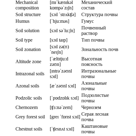
Mechanical
[mɪˈkænɪkəl
Механический
composition
kɒmpəˈzɪʃn]
состав
Soil structure
[sɔɪl ˈstrʌkʧə]
Структура почвы
Humus
[ˈhjuːməs]
Гумус
Почвенный
Soil solution
[sɔɪl səˈluːʃn]
раствор
Soil type
[sɔɪl taɪp]
Тип почвы
[sɔɪl zə(ʊ)
Soil zonation
Зональность почв
ˈneɪʃn]
[ˈæltɪtjuːd
Высотная
Altitude zone
zəʊn]
поясность
[ɪntrəˈzəʊnl
Интразональные
Intrazonal soils
sɔɪl]
почвы
Азональные
Azonal soils
[æˈzəʊnl sɔɪl]
почвы
Подзолистые
Podzolic soils
[ˈpɒdzɒlɪk sɔɪl]
почвы
Chernozem
[ʧɜːnəˈzem]
Чернозем
Серая лесная
Grey forest soil
[greɪ ˈfɒrɪst sɔɪl]
почва
Каштановые
Chestnut soils
[ˈʧesnʌt sɔɪl]
почвы