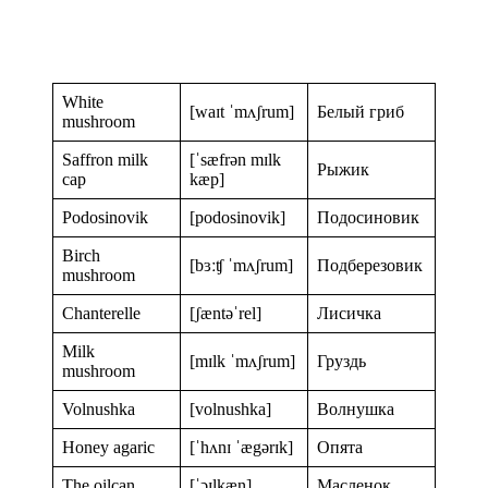
White
[waɪt ˈmʌʃrum]
Белый гриб
mushroom
Saffron milk
[ˈsæfrən mɪlk
Рыжик
cap
kæp]
Podosinovik
[podosinovik]
Подосиновик
Birch
[bɜːʧ ˈmʌʃrum]
Подберезовик
mushroom
Chanterelle
[ʃæntəˈrel]
Лисичка
Milk
[mɪlk ˈmʌʃrum]
Груздь
mushroom
Volnushka
[volnushka]
Волнушка
Honey agaric
[ˈhʌnɪ ˈægərɪk]
Опята
The oilcan
[ˈɔɪlkæn]
Масленок