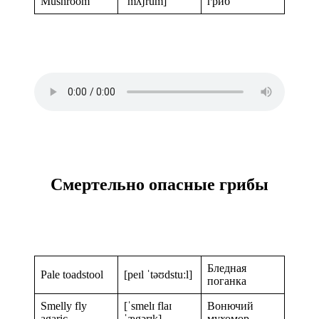
Mushroom
ˈmʌʃrum]
гриб
Смертельно опасные грибы
Бледная
Pale toadstool
[peɪl ˈtəʊdstuːl]
поганка
Smelly fly
[ˈsmelɪ flaɪ
Вонючий
agaric
ˈægərɪk]
мухомор