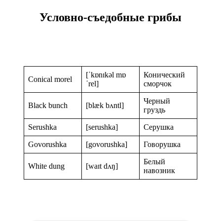
Условно-съедобные грибы
[ˈkɒnɪkəl mɒ
Конический
Conical morel
ˈrel]
сморчок
Черный
Black bunch
[blæk bʌntl]
груздь
Serushka
[serushka]
Серушка
Govorushka
[govorushka]
Говорушка
Белый
White dung
[waɪt dʌŋ]
навозник