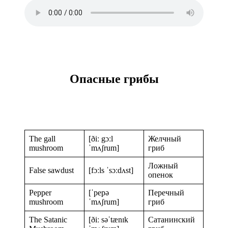
Опасные грибы
The gall
[ðiː gɔːl
Желчный
mushroom
ˈmʌʃrum]
гриб
Ложный
False sawdust
[fɔːls ˈsɔːdʌst]
опенок
Pepper
[ˈpepə
Перечный
mushroom
ˈmʌʃrum]
гриб
The Satanic
[ðiː səˈtænɪk
Сатанинский