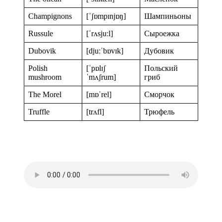
Champignons
[ˈʃɒmpɪnjɒŋ]
Шампиньоны
Russule
[ˈrʌsjuːl]
Сыроежка
Dubovik
[djuːˈbɒvɪk]
Дубовик
Polish
[ˈpɒlɪʃ
Польский
mushroom
ˈmʌʃrum]
гриб
The Morel
[mɒˈrel]
Сморчок
Truffle
[trʌfl]
Трюфель