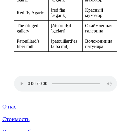
[red flaɪ
Красный
Red fly Agaric
ˈægərɪk]
мухомор
The fringed
[ðiː frɪnʤd
Окаймленная
gallery
ˈgælərɪ]
галерина
Patouillard’s
[patouillard’es
Волоконница
fiber mill
faɪbə mɪl]
патуйяра
О нас
Стоимость