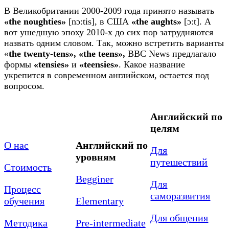
В Великобритании 2000-2009 года принято называть
«the noughties»
[nɔːtis], в США
«the aughts»
[ɔːt]. А
вот ушедшую эпоху 2010-х до сих пор затрудняются
назвать одним словом. Так, можно встретить варианты
«
the twenty-tens», «the teens»,
BBC News предлагало
формы
«tensies»
и
«teensies»
. Какое название
укрепится в современном английском, остается под
вопросом.
Английский по
целям
О нас
Английский по
Для
уровням
путешествий
Стоимость
Begginer
Для
Процесс
саморазвития
обучения
Elementary
Для общения
Методика
Pre-intermediate