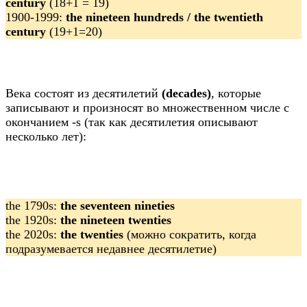
century
(18+1 = 19)
1900-1999:
the nineteen hundreds / the twentieth
century
(19+1=20)
Века состоят из десятилетий
(decades)
, которые
записывают и произносят во множественном числе с
окончанием -s (так как десятилетия описывают
несколько лет):
the 1790s:
the seventeen nineties
the 1920s:
the nineteen twenties
the 2020s:
the twenties
(можно сократить, когда
подразумевается недавнее десятилетие)