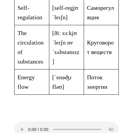
Self-
[self-regjʊ
Саморегул
regulation
ˈleɪʃn]
яция
The
[ðiː sɜːkjʊ
circulation
ˈleɪʃn ɒv
Круговоро
of
ˈsʌbstənsɪz
т веществ
substances
]
Energy
[ˈenəʤɪ
Поток
flow
fləʊ]
энергии