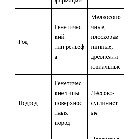
формаций
Мелкосопо
Генетичес
чные,
кий
плоскорав
Род
тип рельеф
нинные,
а
древнеалл
ювиальные
Генетичес
кие типы
Лёссово-
Подрод
поверхнос
суглинист
тных
ые
пород
Плосковол