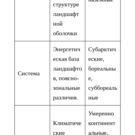
структуре
ландшафт
ной
оболочки
Энергетич
Субарктич
еская база
еские,
ландшафто
бореальны
Система
в, поясно-
е,
зональные
суббореаль
различия.
ные
Умеренно
Климатиче
континент
ские
альные,