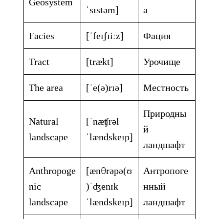
Geosystem
ˈsɪstəm]
а
Facies
[ˈfeɪʃɪiːz]
Фация
Tract
[trækt]
Урочище
The area
[ˈe(ə)rɪə]
Местность
Природны
Natural
[ˈnæʧrəl
й
landscape
ˈlændskeɪp]
ландшафт
Anthropoge
[ænθrəpə(ʊ
Антропоге
nic
)ˈʤenɪk
нный
landscape
ˈlændskeɪp]
ландшафт