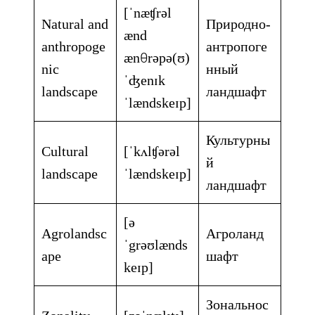
[ˈnæʧrəl
Natural and
Природно-
ænd
anthropoge
антропоге
ænθrəpə(ʊ)
nic
нный
ˈʤenɪk
landscape
ландшафт
ˈlændskeɪp]
Культурны
Cultural
[ˈkʌlʧərəl
й
landscape
ˈlændskeɪp]
ландшафт
[ə
Agrolandsc
Агроланд
ˈgrəʊlænds
ape
шафт
keɪp]
Зональнос