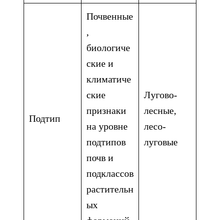
Почвенные
,
биологиче
ские и
климатиче
ские
Лугово-
признаки
лесные,
Подтип
на уровне
лесо-
подтипов
луговые
почв и
подклассов
растительн
ых