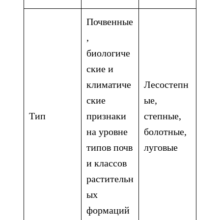
Почвенные
,
биологиче
ские и
климатиче
Лесостепн
ские
ые,
Тип
признаки
степные,
на уровне
болотные,
типов почв
луговые
и классов
растительн
ых
формаций