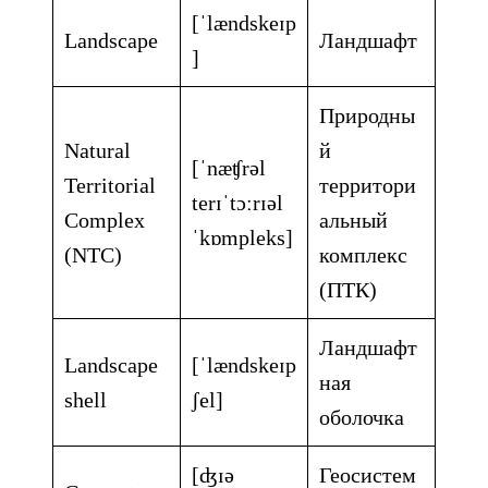
[ˈlændskeɪp
Landscape
Ландшафт
]
Природны
Natural
й
[ˈnæʧrəl
Territorial
территори
terɪˈtɔːrɪəl
Complex
альный
ˈkɒmpleks]
(NTC)
комплекс
(ПТК)
Ландшафт
Landscape
[ˈlændskeɪp
ная
shell
ʃel]
оболочка
[ʤɪə
Геосистем