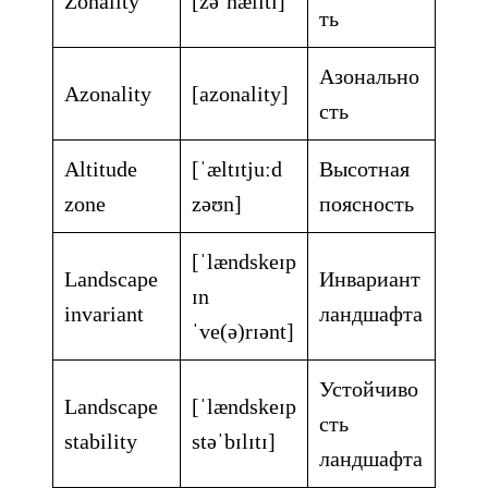
Zonality
[zəˈnælɪtɪ]
ть
Азонально
Azonality
[azonality]
сть
Altitude
[ˈæltɪtjuːd
Высотная
zone
zəʊn]
поясность
[ˈlændskeɪp
Landscape
Инвариант
ɪn
invariant
ландшафта
ˈve(ə)rɪənt]
Устойчиво
Landscape
[ˈlændskeɪp
сть
stability
stəˈbɪlɪtɪ]
ландшафта