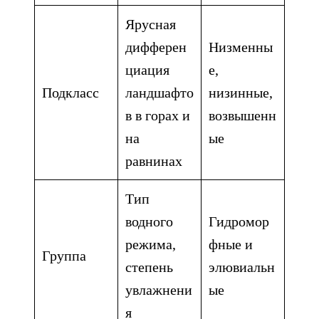
Ярусная
дифферен
Низменны
циация
е,
Подкласс
ландшафто
низинные,
в в горах и
возвышенн
на
ые
равнинах
Тип
водного
Гидромор
режима,
фные и
Группа
степень
элювиальн
увлажнени
ые
я