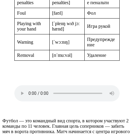
penalties
penalties]
е пенальти
Foul
[faʊl]
Фол
Playing with
[ˈpleɪɪŋ wɪð jɔː
Игра рукой
your hand
hænd]
Предупрежде
Warning
[ˈwɔːnɪŋ]
ние
Removal
[rɪˈmuːvəl]
Удаление
Футбол — это командный вид спорта, в котором участвуют 2
команды по 11 человек. Главная цель соперников — забить
мяч в ворота противника. Матч начинается с центра игрового