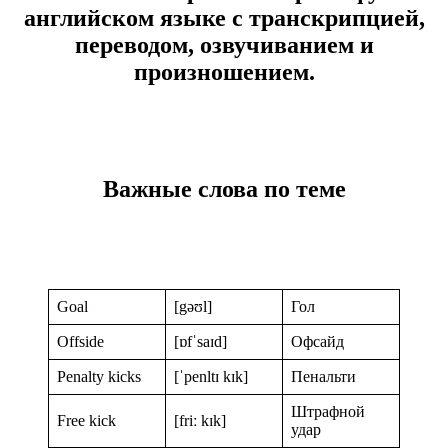
английском языке с транскрипцией,
переводом, озвучиванием и
произношением.
Важные слова по теме
Goal
[gəʊl]
Гол
Offside
[ɒfˈsaɪd]
Офсайд
Penalty kicks
[ˈpenltɪ kɪk]
Пенальти
Штрафной
Free kick
[friː kɪk]
удар