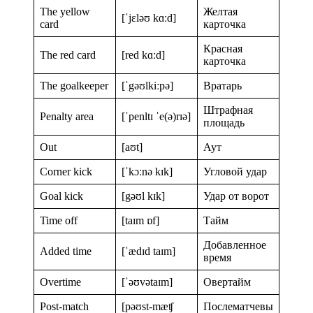
The yellow
Желтая
[ˈjɛləʊ kɑːd]
card
карточка
Красная
The red card
[red kɑːd]
карточка
The goalkeeper
[ˈgəʊlkiːpə]
Вратарь
Штрафная
Penalty area
[ˈpenltɪ ˈe(ə)rɪə]
площадь
Out
[aʊt]
Аут
Corner kick
[ˈkɔːnə kɪk]
Угловой удар
Goal kick
[gəʊl kɪk]
Удар от ворот
Time off
[taɪm ɒf]
Тайм
Добавленное
Added time
[ˈædɪd taɪm]
время
Overtime
[ˈəʊvətaɪm]
Овертайм
Post-match
[pəʊst-mæʧ
Послематчевы