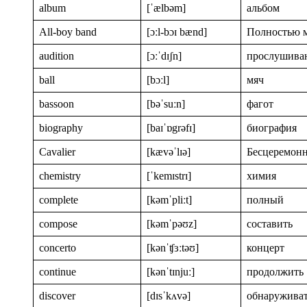
album
[ˈælbəm]
альбом
All-boy band
[ɔːl-bɔɪ bænd]
Полностью м
audition
[ɔːˈdɪʃn]
прослушива
ball
[bɔːl]
мяч
bassoon
[bəˈsuːn]
фагот
biography
[baɪˈɒgrəfɪ]
биография
Cavalier
[kævəˈlɪə]
Бесцеремон
chemistry
[ˈkemɪstrɪ]
химия
complete
[kəmˈpliːt]
полный
compose
[kəmˈpəʊz]
составить
concerto
[kənˈʧɜːtəʊ]
концерт
continue
[kənˈtɪnjuː]
продолжить
discover
[dɪsˈkʌvə]
обнаружива