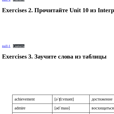
Exercises 2. Прочитайте Unit 10 из Interp
null-1
Скачать
Exercises 3. Заучите слова из таблицы
achievement
[əˈʧiːvmənt]
достижение
admire
[ədˈmaɪə]
восхищаться