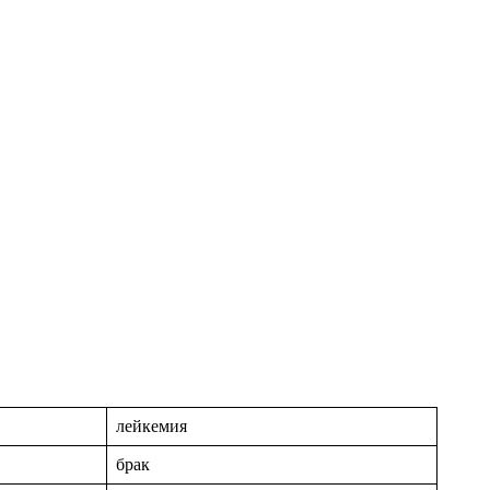
лейкемия
брак