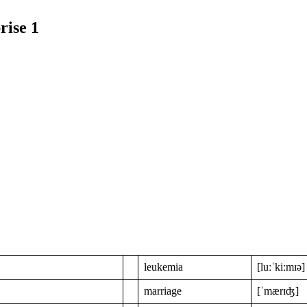
rise 1
leukemia
[luːˈkiːmɪə]
marriage
[ˈmærɪʤ]