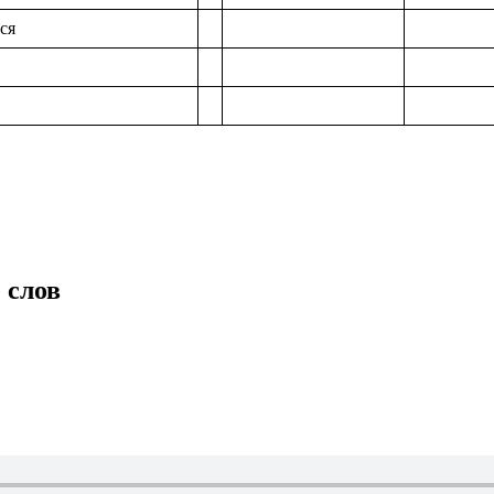
ся
 слов