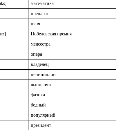
ɪks]
математика
препарат
няня
aɪz]
Нобелевская премия
медсестра
опера
владелец
пенициллин
выполнять
физика
бедный
популярный
президент