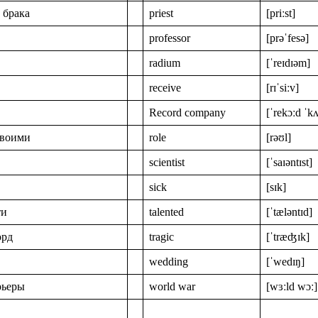
 брака
priest
[priːst]
professor
[prəˈfesə]
radium
[ˈreɪdɪəm]
receive
[rɪˈsiːv]
Record company
[ˈrekɔːd ˈk
своими
role
[rəʊl]
scientist
[ˈsaɪəntɪst]
sick
[sɪk]
ти
talented
[ˈtæləntɪd]
орд
tragic
[ˈtræʤɪk]
wedding
[ˈwedɪŋ]
рьеры
world war
[wɜːld wɔː]