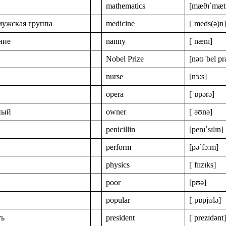
mathematics
[mæθɪˈmæt
ужская группа
medicine
[ˈmeds(ə)n]
ние
nanny
[ˈnænɪ]
Nobel Prize
[nəʊˈbel pr
nurse
[nɜːs]
opera
[ˈɒpərə]
ный
owner
[ˈəʊnə]
penicillin
[penɪˈsɪlɪn]
perform
[pəˈfɔːm]
physics
[ˈfɪɪzɪks]
poor
[pʊə]
popular
[ˈpɒpjʊlə]
ть
president
[ˈprezɪdənt]