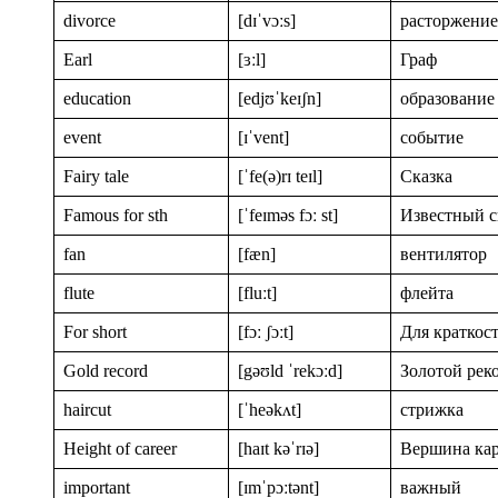
divorce
[dɪˈvɔːs]
расторжение
Earl
[ɜːl]
Граф
education
[edjʊˈkeɪʃn]
образование
event
[ɪˈvent]
событие
Fairy tale
[ˈfe(ə)rɪ teɪl]
Сказка
Famous for sth
[ˈfeɪməs fɔː st]
Известный 
fan
[fæn]
вентилятор
flute
[fluːt]
флейта
For short
[fɔː ʃɔːt]
Для краткос
Gold record
[gəʊld ˈrekɔːd]
Золотой рек
haircut
[ˈheəkʌt]
стрижка
Height of career
[haɪt kəˈrɪə]
Вершина ка
important
[ɪmˈpɔːtənt]
важный