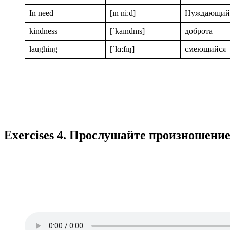
In need
[ɪn niːd]
Нуждающий
kindness
[ˈkaɪndnɪs]
доброта
laughing
[ˈlɑːfɪŋ]
смеющийся
Exercises 4. Прослушайте произношение