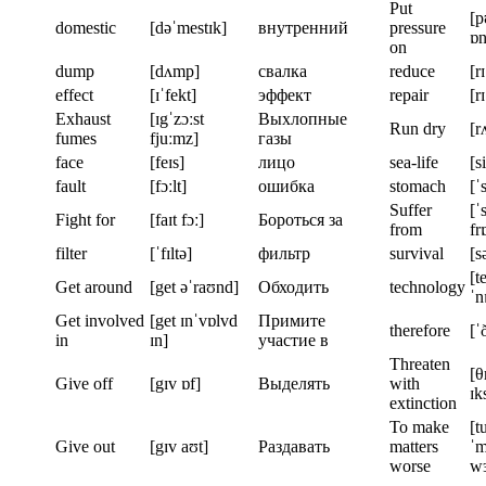
Put
[p
domestic
[dəˈmestɪk]
внутренний
pressure
ɒn
on
dump
[dʌmp]
свалка
reduce
[r
effect
[ɪˈfekt]
эффект
repair
[r
Exhaust
[ɪgˈzɔːst
Выхлопные
Run dry
[r
fumes
fjuːmz]
газы
face
[feɪs]
лицо
sea-life
[si
fault
[fɔːlt]
ошибка
stomach
[ˈ
Suffer
[ˈ
Fight for
[faɪt fɔː]
Бороться за
from
fr
filter
[ˈfɪltə]
фильтр
survival
[s
[t
Get around
[get əˈraʊnd]
Обходить
technology
ˈn
Get involved
[get ɪnˈvɒlvd
Примите
therefore
[ˈ
in
ɪn]
участие в
Threaten
[θ
Give off
[gɪv ɒf]
Выделять
with
ɪk
extinction
To make
[t
Give out
[gɪv aʊt]
Раздавать
matters
ˈ
worse
wɜ