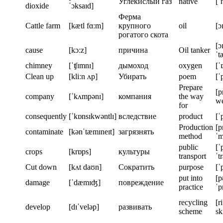
Углекислый газ
native
[ˈ
dioxide
ˈɔksaɪd]
Ферма
Cattle farm
[kætl fɑːm]
крупного
oil
[ɔɪ
рогатого скота
[ɔɪ
cause
[kɔːz]
причина
Oil tanker
ˈt
chimney
[ˈʧɪmnɪ]
дымоход
oxygen
[ˈ
Clean up
[kliːn ʌp]
Убирать
poem
[ˈ
Prepare
[p
company
[ˈkʌmpənɪ]
компания
the way
we
for
consequently
[ˈkɒnsɪkwəntlɪ]
вследствие
product
[ˈ
Production
[p
contaminate
[kənˈtæmɪneɪt]
загрязнять
method
ˈm
public
[ˈ
crops
[krɒps]
культуры
transport
ˈt
Cut down
[kʌt daʊn]
Сократить
purpose
[ˈ
put into
[p
damage
[ˈdæmɪʤ]
повреждение
practice
ˈp
recycling
[r
develop
[dɪˈveləp]
развивать
scheme
sk