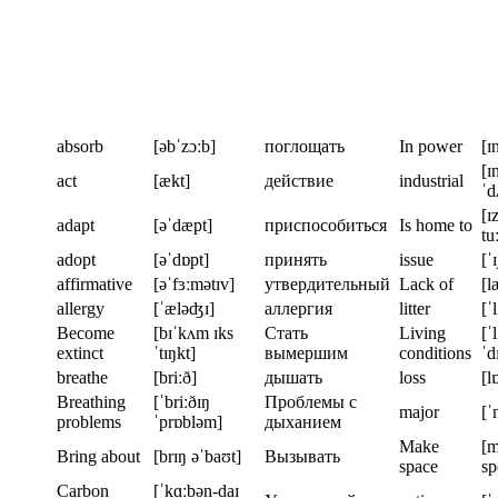
absorb
[əbˈzɔːb]
поглощать
In power
[ɪ
[ɪ
act
[ækt]
действие
industrial
ˈd
[ɪ
adapt
[əˈdæpt]
приспособиться
Is home to
tu
adopt
[əˈdɒpt]
принять
issue
[ˈ
affirmative
[əˈfɜːmətɪv]
утвердительный
Lack of
[l
allergy
[ˈæləʤɪ]
аллергия
litter
[ˈl
Become
[bɪˈkʌm ɪks
Стать
Living
[ˈ
extinct
ˈtɪŋkt]
вымершим
conditions
ˈd
breathe
[briːð]
дышать
loss
[l
Breathing
[ˈbriːðɪŋ
Проблемы с
major
[ˈ
problems
ˈprɒbləm]
дыханием
Make
[m
Bring about
[brɪŋ əˈbaʊt]
Вызывать
space
sp
Carbon
[ˈkɑːbən-daɪ