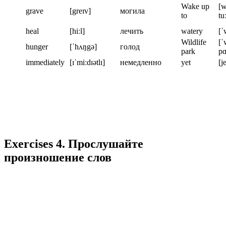
Wake up
[w
grave
[greɪv]
могила
to
tu
heal
[hiːl]
лечить
watery
[ˈ
Wildlife
[ˈ
hunger
[ˈhʌŋgə]
голод
park
pɑ
immediately
[ɪˈmiːdɪətlɪ]
немедленно
yet
[je
Exercises 4. Прослушайте
произношение слов