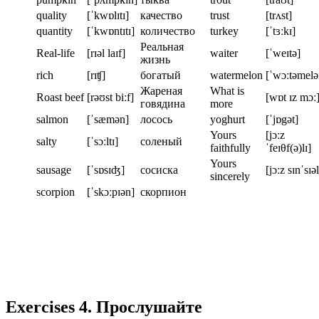
quality
[ˈkwɒlɪtɪ]
качество
trust
[trʌst]
quantity
[ˈkwɒntɪtɪ]
количество
turkey
[ˈtɜːkɪ]
Реальная
Real-life
[rɪəl laɪf]
waiter
[ˈweɪtə]
жизнь
rich
[rɪʧ]
богатый
watermelon
[ˈwɔːtəmelə
Жареная
What is
Roast beef
[rəʊst biːf]
[wɒt ɪz mɔː
говядина
more
salmon
[ˈsæmən]
лосось
yoghurt
[ˈjɒgət]
Yours
[jɔːz
salty
[ˈsɔːltɪ]
соленый
faithfully
ˈfeɪθf(ə)lɪ]
Yours
sausage
[ˈsɒsɪʤ]
сосиска
[jɔːz sɪnˈsɪəl
sincerely
scorpion
[ˈskɔːpɪən]
скорпион
Exercises 4. Прослушайте