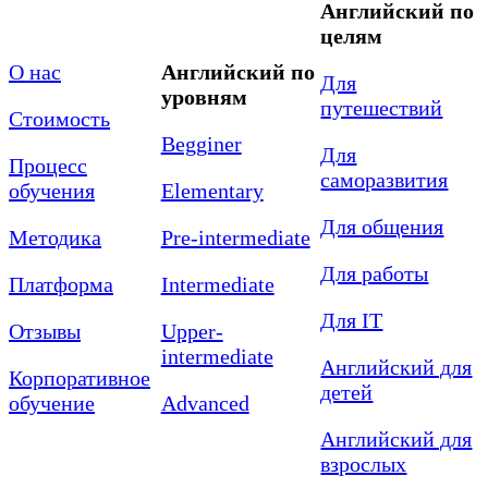
Английский по
целям
О нас
Английский по
Для
уровням
путешествий
Стоимость
Begginer
Для
Процесс
саморазвития
обучения
Elementary
Для общения
Методика
Pre-intermediate
Для работы
Платформа
Intermediate
Для IT
Отзывы
Upper-
intermediate
Английский для
Корпоративное
детей
обучение
Advanced
Английский для
взрослых