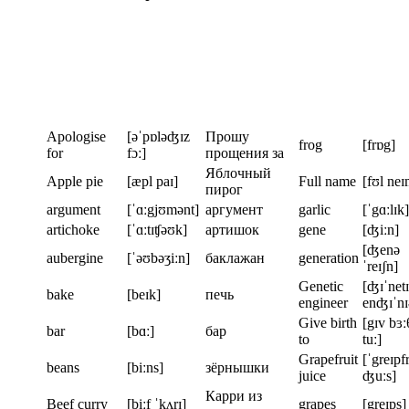
Apologise
[əˈpɒləʤɪz
Прошу
frog
[frɒg]
for
fɔː]
прощения за
Яблочный
Apple pie
[æpl paɪ]
Full name
[fʊl neɪ
пирог
argument
[ˈɑːgjʊmənt]
аргумент
garlic
[ˈgɑːlɪk]
artichoke
[ˈɑːtɪʧəʊk]
артишок
gene
[ʤiːn]
[ʤenə
aubergine
[ˈəʊbəʒiːn]
баклажан
generation
ˈreɪʃn]
Genetic
[ʤɪˈnet
bake
[beɪk]
печь
engineer
enʤɪˈnɪ
Give birth
[gɪv bɜː
bar
[bɑː]
бар
to
tuː]
Grapefruit
[ˈgreɪpfr
beans
[biːns]
зёрнышки
juice
ʤuːs]
Карри из
Beef curry
[biːf ˈkʌrɪ]
grapes
[greɪps]