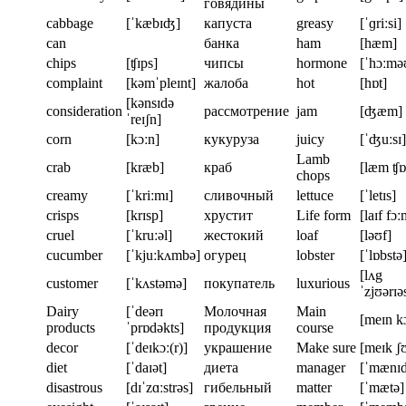
говядины
cabbage
[ˈkæbɪʤ]
капуста
greasy
[ˈɡriːsi]
can
банка
ham
[hæm]
chips
[ʧɪps]
чипсы
hormone
[ˈhɔːmə
complaint
[kəmˈpleɪnt]
жалоба
hot
[hɒt]
[kənsɪdə
consideration
рассмотрение
jam
[ʤæm]
ˈreɪʃn]
corn
[kɔːn]
кукуруза
juicy
[ˈʤuːsɪ]
Lamb
crab
[kræb]
краб
[læm ʧɒ
chops
creamy
[ˈkriːmɪ]
сливочный
lettuce
[ˈletɪs]
crisps
[krɪsp]
хрустит
Life form
[laɪf fɔː
cruel
[ˈkruːəl]
жестокий
loaf
[ləʊf]
cucumber
[ˈkjuːkʌmbə]
огурец
lobster
[ˈlɒbstə
[lʌg
customer
[ˈkʌstəmə]
покупатель
luxurious
ˈzjʊərɪə
Dairy
[ˈdeərɪ
Молочная
Main
[meɪn kɔ
products
ˈprɒdəkts]
продукция
course
decor
[ˈdeɪkɔː(r)]
украшение
Make sure
[meɪk ʃ
diet
[ˈdaɪət]
диета
manager
[ˈmænɪ
disastrous
[dɪˈzɑːstrəs]
гибельный
matter
[ˈmætə]