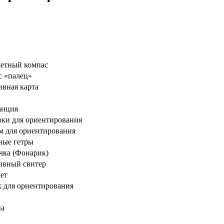
етный компас
с «палец»
вная карта
анция
ки для ориентирования
м для ориентирования
ные гетры
чка (Фонарик)
ивный свитер
ет
 для ориентирования
на