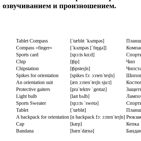
озвучиванием и произношением.
Tablet Compass
[ˈtæblɪt ˈkʌmpəs]
Планш
Compass «finger»
[ˈkʌmpəs [ˈfɪŋgə]]
Компа
Sports card
[spɔːts kɑːd]
Спорти
Chip
[ʧɪp]
Чип
Chipstation
[ʧɪpsteɪʃn]
Чипст
Spikes for orientation
[spikes fɔː ɔːrɪenˈteɪʃn]
Шипов
An orientation suit
[æn ɔːrɪenˈteɪʃn sjuːt]
Костю
Protective gaiters
[prəˈtektɪv ˈgeɪtəz]
Защит
Light bulb
[laɪt bʌlb]
Лампо
Sports Sweater
[spɔːts ˈswetə]
Спорт
Tablet
[ˈtæblɪt]
Планш
A backpack for orientation
[ɑ backpack fɔː ɔːrɪenˈteɪʃn]
Рюкзак
Cap
[kæp]
Кепка
Bandana
[bænˈdænə]
Банда