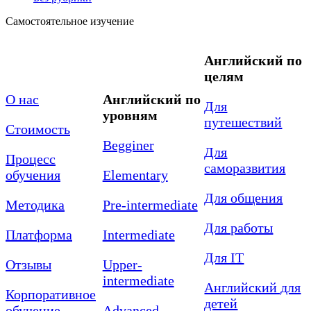
Самостоятельное изучение
Английский по
целям
О нас
Английский по
Для
уровням
путешествий
Стоимость
Begginer
Для
Процесс
саморазвития
обучения
Elementary
Для общения
Методика
Pre-intermediate
Для работы
Платформа
Intermediate
Для IT
Отзывы
Upper-
intermediate
Английский для
Корпоративное
детей
обучение
Advanced