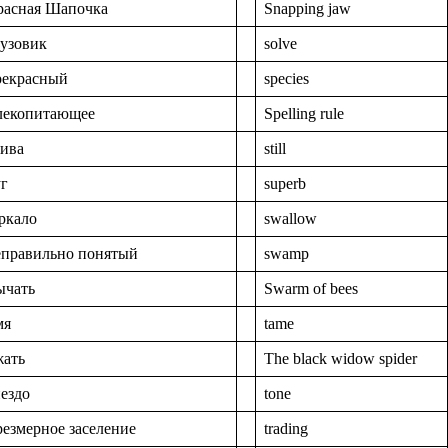
расная Шапочка
Snapping jaw
рузовик
solve
рекрасный
species
лекопитающее
Spelling rule
рива
still
уг
superb
ркало
swallow
еправильно понятый
swamp
ычать
Swarm of bees
мя
tame
жать
The black widow spider
ездо
tone
резмерное заселение
trading