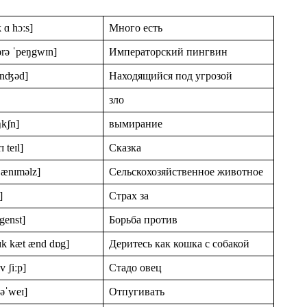
ɪk ɑ hɔːs]
Много есть
rə ˈpeŋgwɪn]
Императорский пингвин
ɪnʤəd]
Находящийся под угрозой
зло
ŋkʃn]
вымирание
ɪ teɪl]
Сказка
ˈænɪməlz]
Сельскохозяйственное животное
]
Страх за
ˈgenst]
Борьба против
laɪk kæt ænd dɒg]
Деритесь как кошка с собакой
v ʃiːp]
Стадо овец
 əˈweɪ]
Отпугивать