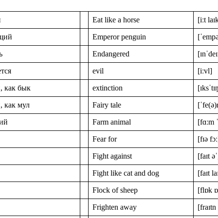
й
Eat like a horse
[iːt la
щий
Emperor penguin
[ˈempə
ь
Endangered
[ɪnˈde
ется
evil
[iːvl]
 как бык
extinction
[ɪksˈtɪ
 как мул
Fairy tale
[ˈfe(ə)r
ий
Farm animal
[fɑːm 
Fear for
[fɪə fɔː
Fight against
[faɪt ə
Fight like cat and dog
[faɪt 
Flock of sheep
[flɒk ɒ
Frighten away
[fraɪtn