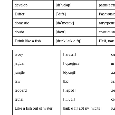
develop
[dɪˈveləp]
развиват
Differ
[ˈdɪfə]
Различа
domestic
[dəˈmestɪk]
внутрен
doubt
[daʊt]
сомнени
Drink like a fish
[drɪŋk laɪk ɑ fɪʃ]
Пей, как
ivory
[ˈaɪvərɪ]
сл
jaguar
[ˈʤægjʊə]
яг
jungle
[ʤʌŋgl]
д
law
[lɔː]
за
leopard
[ˈlepəd]
л
lethal
[ˈliːθəl]
с
Like a fish out of water
[laɪk ɑ fɪʃ aʊt ɒv ˈwɔːtə]
К