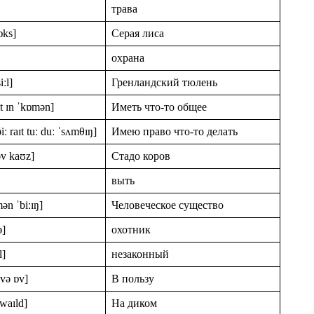
трава
ɒks]
Серая лиса
охрана
iːl]
Гренландский тюлень
t ɪn ˈkɒmən]
Иметь что-то общее
ː raɪt tuː duː ˈsʌmθɪŋ]
Имею право что-то делать
əv kaʊz]
Стадо коров
выть
mən ˈbiːɪŋ]
Человеческое существо
ə]
охотник
l]
незаконный
ɪvə ɒv]
В пользу
 waɪld]
На диком