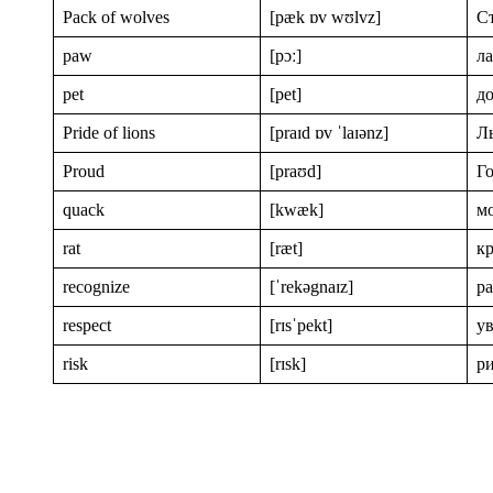
Pack of wolves
[pæk ɒv wʊlvz]
С
paw
[pɔː]
л
pet
[pet]
д
Pride of lions
[praɪd ɒv ˈlaɪənz]
Л
Proud
[praʊd]
Г
quack
[kwæk]
м
rat
[ræt]
к
recognize
[ˈrekəgnaɪz]
ра
respect
[rɪsˈpekt]
у
risk
[rɪsk]
р