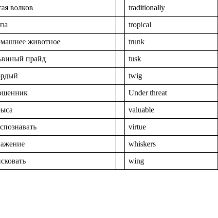
тая волков
traditionally
апа
tropical
омашнее животное
trunk
ьвиный прайд
tusk
ордый
twig
ошенник
Under threat
рыса
valuable
спознавать
virtue
важение
whiskers
исковать
wing