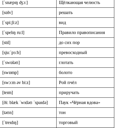
[ˈsnæpɪŋ ʤɔː]
Щёлкающая челюсть
[sɒlv]
решать
[ˈspiːʃiːz]
вид
[ˈspelɪŋ ruːl]
Правило правописания
[stɪl]
до сих пор
[sjuːˈpɜːb]
превосходный
[ˈswɒləʊ]
глотать
[swɒmp]
болото
[swɔːm əv biːz]
Рой пчёл
[teɪm]
приручать
[ðiː blæk ˈwɪdəʊ ˈspaɪdə]
Паук «Чёрная вдова»
[təʊn]
тон
[ˈtreɪdɪŋ]
торговый