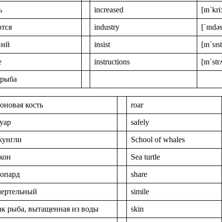
ь
increased
[ɪnˈkri
ются
industry
[ˈɪndəs
ний
insist
[ɪnˈsɪst
е
instructions
[ɪnˈstr
 рыба
оновая кость
roar
уар
safely
жунгли
School of whales
кон
Sea turtle
еопард
share
мертельный
simile
ак рыба, вытащенная из воды
skin