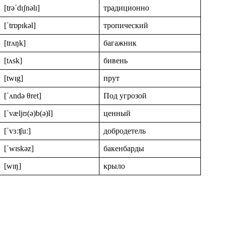
[trəˈdɪʃnəlɪ]
традиционно
[ˈtrɒpɪkəl]
тропический
[trʌŋk]
багажник
[tʌsk]
бивень
[twɪg]
прут
[ˈʌndə θret]
Под угрозой
[ˈvæljʊ(ə)b(ə)l]
ценный
[ˈvɜːʧuː]
добродетель
[ˈwɪskəz]
бакенбарды
[wɪŋ]
крыло