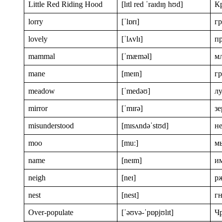
Little Red Riding Hood
[lɪtl red ˈraɪdɪŋ hʊd]
К
lorry
[ˈlɒrɪ]
г
lovely
[ˈlʌvlɪ]
п
mammal
[ˈmæməl]
м
mane
[meɪn]
г
meadow
[ˈmedəʊ]
л
mirror
[ˈmɪrə]
зе
misunderstood
[mɪsʌndəˈstʊd]
н
moo
[muː]
м
name
[neɪm]
и
neigh
[neɪ]
р
nest
[nest]
гн
Over-populate
[ˈəʊvə-ˈpɒpjʊlɪt]
Ч