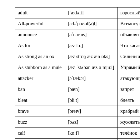
adult
[ˈædʌlt]
взрослы
All-powerful
[ɔːl-ˈpaʊəf(ə)l]
Всемогу
announce
[əˈnaʊns]
объявлят
As for
[æz fɔː]
Что каса
As strong as an ox
[æz strɒŋ æz æn ɒks]
Сильный,
As stubborn as a mule
[æz ˈstʌbən æz ɑ mjuːl]
Упрямый,
attacker
[əˈtækər]
атакующ
ban
[bæn]
запрет
bleat
[bliːt]
блеять
brave
[breɪv]
храбрый
buzz
[bʌz]
жужжать
calf
[kɑːf]
телёнок