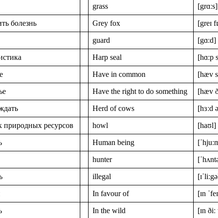
grass
[grɑːs]
ть болезнь
Grey fox
[greɪ f
guard
[gɑːd]
истика
Harp seal
[hɑːp s
е
Have in common
[hæv s
ье
Have the right to do something
[hæv ði
ждать
Herd of cows
[hɜːd 
к природных ресурсов
howl
[haʊl]
ь
Human being
[ˈhjuː
hunter
[ˈhʌnt
ь
illegal
[ɪˈliːgə
й
In favour of
[ɪn ˈfe
ь
In the wild
[ɪn ðiː