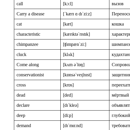
call
[kɔːl]
вызов
Carry a disease
[ˈkærɪ ɑ dɪˈziːz]
Переноси
cat
[kæt]
кошка
characteristic
[kærɪktəˈrɪstɪk]
характер
chimpanzee
[ʧɪmpænˈziː]
шимпанз
cluck
[klʌk]
кудахтан
Come along
[kʌm əˈlɒŋ]
Сопрово
conservationist
[kɒnsəˈveɪʃnɪst]
защитни
cross
[krɒs]
переехат
dead
[ded]
мёртвый
declare
[dɪˈkleə]
объявлят
deep
[diːp]
глубоки
demand
[dɪˈmɑːnd]
требоват