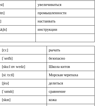
ːst]
увеличиваться
trɪ]
промышленности
]
настаивать
ʌkʃn]
инструкции
[rɔː]
рычать
[ˈseɪflɪ]
безопасно
[skuːl ɒv weɪlz]
Школа китов
[siː tɜːtl]
Морская черепаха
[ʃeə]
делиться
[ˈsɪmɪlɪ]
сравнение
[skɪn]
кожа