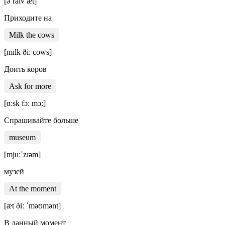
[əˈraɪv æt]
Приходите на
Milk the cows
[mɪlk ðiː cows]
Доить коров
Ask for more
[ɑːsk fɔː mɔː]
Спрашивайте больше
museum
[mjuːˈzɪəm]
музей
At the moment
[æt ðiː ˈməʊmənt]
В данный момент