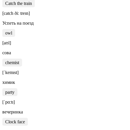
Catch the train
[catch ðiː treɪn]
Успеть на поезд
owl
[aʊl]
сова
chemist
[ˈkemɪst]
химик
party
[ˈpɑːtɪ]
вечеринка
Clock face