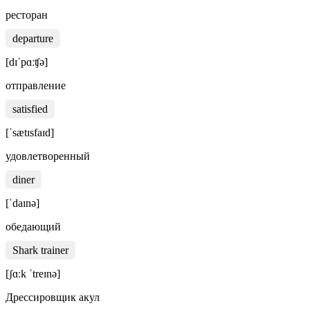
ресторан
departure
[dɪˈpɑːʧə]
отправление
satisfied
[ˈsætɪsfaɪd]
удовлетворенный
diner
[ˈdaɪnə]
обедающий
Shark trainer
[ʃɑːk ˈtreɪnə]
Дрессировщик акул