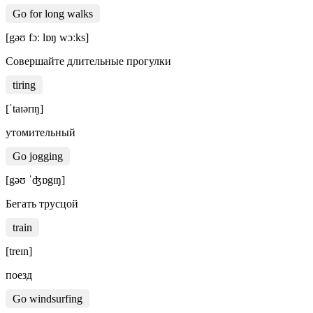
Go for long walks
[gəʊ fɔː lɒŋ wɔːks]
Совершайте длительные прогулки
tiring
[ˈtaɪərɪŋ]
утомительный
Go jogging
[gəʊ ˈʤɒgɪŋ]
Бегать трусцой
train
[treɪn]
поезд
Go windsurfing