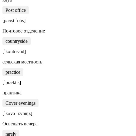
Post office
[pəʊst ˈɒfɪs]
Почтовое отделение
countryside
[ˈkʌntrɪsaɪd]
сельская местность
practice
[ˈpræktɪs]
практика
Cover evenings
[ˈkʌvə ˈiːvnɪŋz]
Освещать вечера
rarely