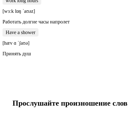
work long hours
[wɜːk lɒŋ ˈaʊəz]
Работать долгие часы напролет
Have a shower
[hæv ɑ ˈʃaʊə]
Принять душ
Прослушайте произношение слов