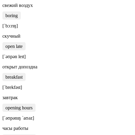
свежий воздух
boring
[ˈbɔːrɪŋ]
скучный
open late
[ˈəʊpən leɪt]
открыт допоздна
breakfast
[ˈbrekfəst]
завтрак
opening hours
[ˈəʊpənɪŋ ˈaʊəz]
часы работы