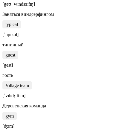
[gəʊ ˈwɪndsɜːfɪŋ]
Заняться виндсерфингом
typical
[ˈtɪpɪkəl]
типичный
guest
[gest]
гость
Village team
[ˈvɪlɪʤ tiːm]
Деревенская команда
gym
[ʤɪm]