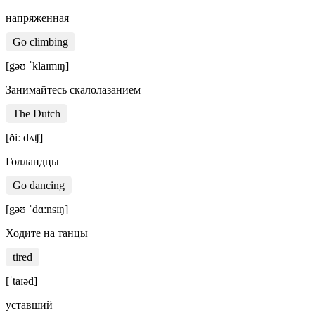
напряженная
Go climbing
[gəʊ ˈklaɪmɪŋ]
Занимайтесь скалолазанием
The Dutch
[ðiː dʌʧ]
Голландцы
Go dancing
[gəʊ ˈdɑːnsɪŋ]
Ходите на танцы
tired
[ˈtaɪəd]
уставший