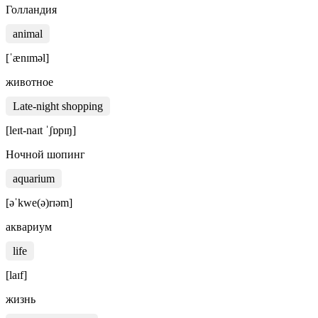
Голландия
animal
[ˈænɪməl]
животное
Late-night shopping
[leɪt-naɪt ˈʃɒpɪŋ]
Ночной шопинг
aquarium
[əˈkwe(ə)rɪəm]
аквариум
life
[laɪf]
жизнь