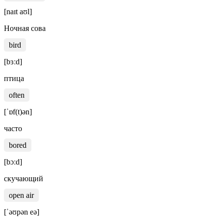
[naɪt aʊl]
Ночная сова
bird
[bɜːd]
птица
often
[ˈɒf(t)ən]
часто
bored
[bɔːd]
скучающий
open air
[ˈəʊpən eə]