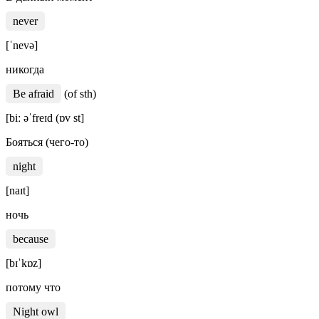
never
[ˈnevə]
никогда
Be afraid
(of sth)
[biː əˈfreɪd (ɒv st]
Бояться (чего-то)
night
[naɪt]
ночь
because
[bɪˈkɒz]
потому что
Night owl