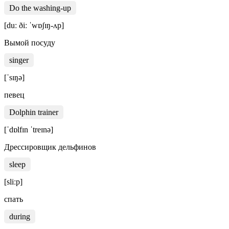
Do the washing-up
[duː ðiː ˈwɒʃɪŋ-ʌp]
Вымой посуду
singer
[ˈsɪŋə]
певец
Dolphin trainer
[ˈdɒlfɪn ˈtreɪnə]
Дрессировщик дельфинов
sleep
[sliːp]
спать
during