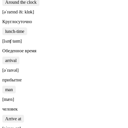
Around the clock
[əˈraʊnd ðiː klɒk]
Круглосуточно
lunch-time
[lʌnʧ taɪm]
Обеденное время
arrival
[əˈraɪvəl]
прибытие
man
[mæn]
человек
Arrive at