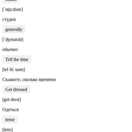
[ˈstjuːdɪəʊ]
студия
generally
[ˈʤenərəlɪ]
обычно
Tell the time
[tel ðiː taɪm]
Скажите, сколько времени
Get dressed
[get drest]
Одеться
tense
[tens]