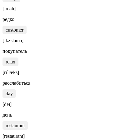
[ˈreəlɪ]
редко
customer
[ˈkʌstəmə]
покупатель
relax
[rɪˈlæks]
расслабиться
day
[deɪ]
день
restaurant
[restaurant]