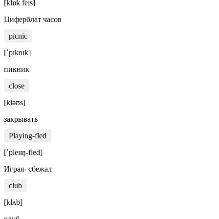
[klɒk feɪs]
Циферблат часов
picnic
[ˈpɪknɪk]
пикник
close
[kləʊs]
закрывать
Playing-fled
[ˈpleɪɪŋ-fled]
Играя- сбежал
club
[klʌb]
клуб