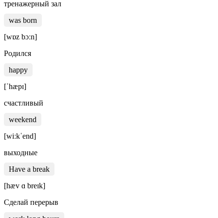
тренажерный зал
was born
[wɒz bɔːn]
Родился
happy
[ˈhæpɪ]
счастливый
weekend
[wiːkˈend]
выходные
Have a break
[hæv ɑ breɪk]
Сделай перерыв