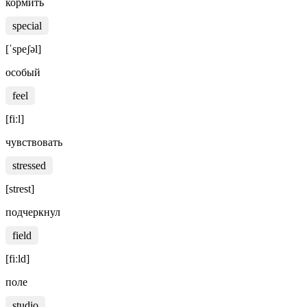
кормить
special
[ˈspeʃəl]
особый
feel
[fiːl]
чувствовать
stressed
[strest]
подчеркнул
field
[fiːld]
поле
studio