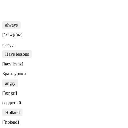
always
[ˈɔːlw(e)ɪz]
всегда
Have lessons
[hæv lesnz]
Брать уроки
angry
[ˈæŋgrɪ]
сердитый
Holland
[ˈhɒlənd]