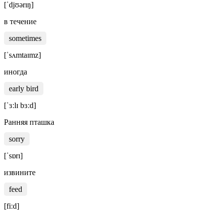
[ˈdjʊərɪŋ]
в течение
sometimes
[ˈsʌmtaɪmz]
иногда
early bird
[ˈɜːlɪ bɜːd]
Ранняя пташка
sorry
[ˈsɒrɪ]
извините
feed
[fiːd]