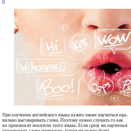
0
При изу­че­нии англий­ско­го язы­ка нуж­но так­же научить­ся пра­
виль­но выго­ва­ри­вать сло­ва. Поэто­му нуж­но слу­шать то как
их про­из­но­сят носи­те­ли это­го язы­ка. Если сра­зу же научить­ся
про­из­но­сить сло­ва пра­виль­но, потом не нуж­но будет