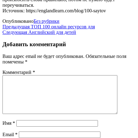
переучиваться.
Источник: https://englandlearn.com/blog/100-saytov
Опубликовано
Без рубрики
Предыдущая
Предыдущая
ТОП 100 онлайн ресурсов для
запись
Следующая
Следующая
Английский для детей
Навигация
запись
по
Добавить комментарий
записям
Ваш адрес email не будет опубликован.
Обязательные поля
помечены
*
Комментарий
*
Имя
*
Email
*